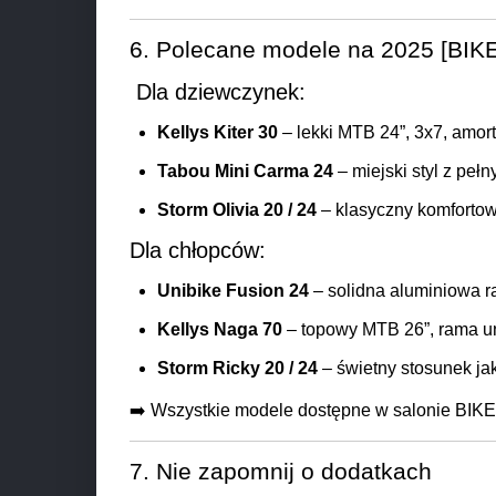
6. Polecane modele na 2025 [BIK
Dla dziewczynek:
Kellys Kiter 30
– lekki MTB 24”, 3x7, amort
Tabou Mini Carma 24
– miejski styl z peł
Storm Olivia 20 / 24
– klasyczny komfortow
Dla chłopców:
Unibike Fusion 24
– solidna aluminiowa r
Kellys Naga 70
– topowy MTB 26”, rama un
Storm Ricky 20 / 24
– świetny stosunek ja
➡️ Wszystkie modele dostępne w salonie BIKER
7. Nie zapomnij o dodatkach