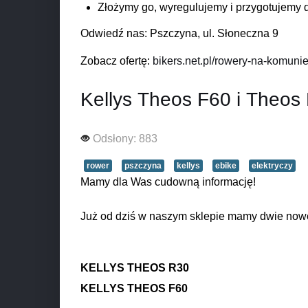
Złożymy go, wyregulujemy i przygotujemy 
Odwiedź nas: Pszczyna, ul. Słoneczna 9
Zobacz ofertę:
bikers.net.pl/rowery-na-komuni
Kellys Theos F60 i Theos
Odsłony: 883
rower
pszczyna
kellys
ebike
elektryczy
Mamy dla Was cudowną informację!
Już od dziś w naszym sklepie mamy dwie nowe
KELLYS THEOS R30
KELLYS THEOS F60