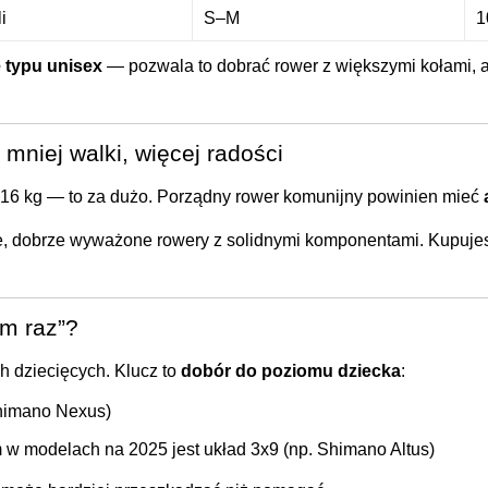
i
S–M
1
 typu unisex
— pozwala to dobrać rower z większymi kołami, a
mniej walki, więcej radości
16 kg — to za dużo. Porządny rower komunijny powinien mieć
kie, dobrze wyważone rowery z solidnymi komponentami. Kupujes
am raz”?
h dziecięcych. Klucz to
dobór do poziomu dziecka
:
Shimano Nexus)
w modelach na 2025 jest układ 3x9 (np. Shimano Altus)