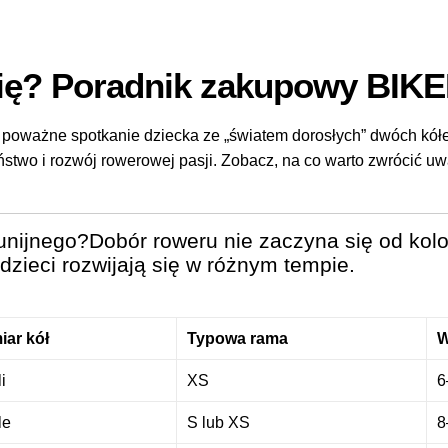
ię? Poradnik zakupowy BIK
poważne spotkanie dziecka ze „światem dorosłych” dwóch kółek
stwo i rozwój rowerowej pasji. Zobacz, na co warto zwrócić u
nijnego?Dobór roweru nie zaczyna się od koloru
 dzieci rozwijają się w różnym tempie.
ar kół
Typowa rama
W
i
XS
6
le
S lub XS
8