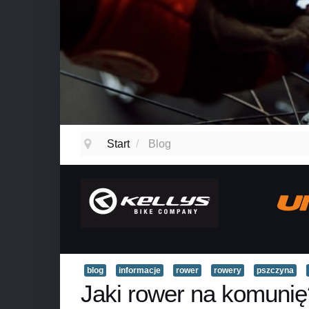
Start
/
Blog
blog
informacje
rower
rowery
pszczyna
Jaki rower na komunię