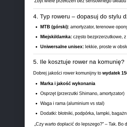
Zbyt wiele przełożeń bez sensownego układu
4. Typ roweru – dopasuj do stylu 
MTB (górski):
amortyzator, terenowe opony,
Miejski/damka:
często bezprzerzutkowe, z bł
Uniwersalne unisex:
lekkie, proste w obsł
5. Ile kosztuje rower na komunię?
Dobrej jakości rower komunijny to
wydatek 15
Marka i jakość wykonania
Osprzęt (przerzutki Shimano, amortyzator)
Waga i rama (aluminium vs stal)
Dodatki: błotniki, podpórka, lampki, bagażn
„Czy warto dopłacić do lepszego?” – Tak. Bo 