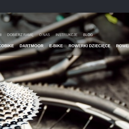
I
DOBIERZ RAMĘ
O NAS
INSTRUKCJE
BLOG
COBIKE
DARTMOOR
E-BIKE
ROWERKI DZIECIĘCE
ROWE