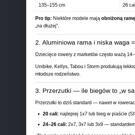
135–155 cm
26 cal
Pro tip:
Niektóre modele mają
obniżoną ramę
„na dłużej”.
2. Aluminiowa rama i niska waga = 
Dziecięce rowery z marketów często ważą 14–
Unibike, Kellys, Tabou i Storm produkują lek
młodsze rodzeństwo.
3. Przerzutki — ile biegów to „w s
Przerzutki to dziś standard — nawet w rowerac
20 cali:
najlepiej 1x7 lub bieg w piaście (
24–26 cali:
2x7, 3x7 lub 3x9 — standardem 