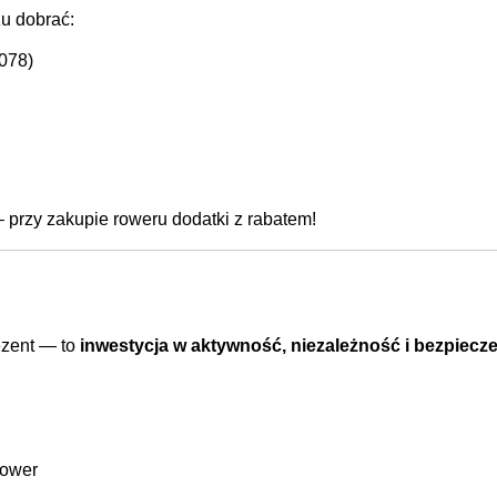
u dobrać:
078)
rzy zakupie roweru dodatki z rabatem!
ezent — to
inwestycja w aktywność, niezależność i bezpiecz
rower