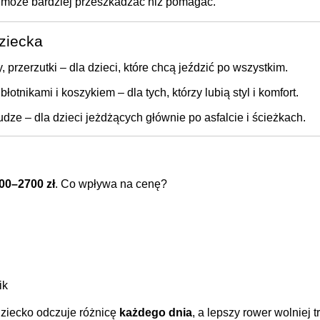
 może bardziej przeszkadzać niż pomagać.
dziecka
 przerzutki – dla dzieci, które chcą jeździć po wszystkim.
otnikami i koszykiem – dla tych, którzy lubią styl i komfort.
udze – dla dzieci jeżdżących głównie po asfalcie i ścieżkach.
00–2700 zł
. Co wpływa na cenę?
ik
dziecko odczuje różnicę
każdego dnia
, a lepszy rower wolniej t