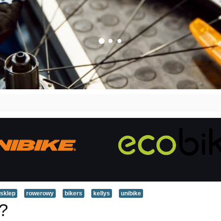
sklep
rowerowy
bikers
kellys
unibike
?