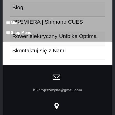
Blog
PREMIERA | Shimano CUES
Menu
Shop Menu
Rower elektryczny Unibike Optima
Skontaktuj się z Nami
bikerspszczyna@gmail.com