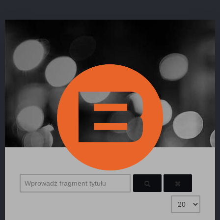
Wprowadź fragment tytułu
Pokaż #