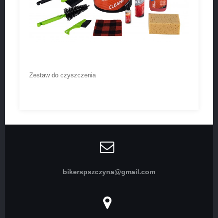
Zestaw do czyszczenia
bikerspszczyna@gmail.com