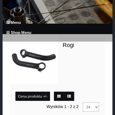
Menu
Shop Menu
Rogi
Cena produktu +/-
Wyników 1 - 2 z 2