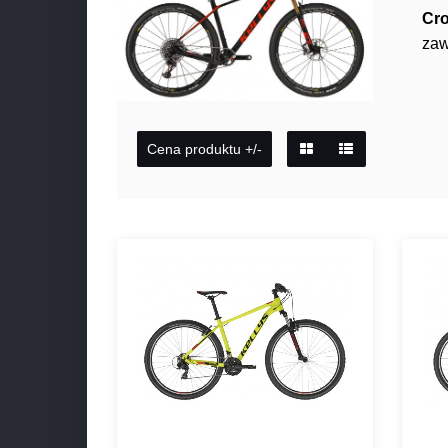
Cro
zaw
Cena produktu +/-