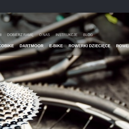
I
DOBIERZ RAMĘ
O NAS
INSTRUKCJE
BLOG
COBIKE
DARTMOOR
E-BIKE
ROWERKI DZIECIĘCE
ROWE