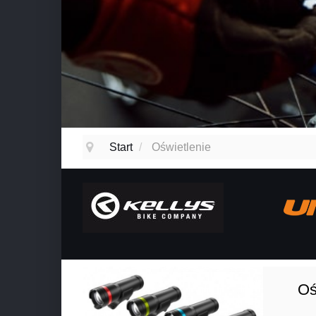
Start
/
Oświetlenie
Oś