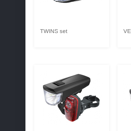
TWINS set
V