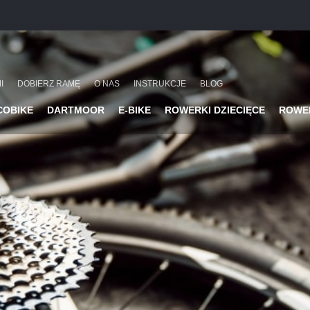
I
DOBIERZ RAMĘ
O NAS
INSTRUKCJE
BLOG
COBIKE
DARTMOOR
E-BIKE
ROWERKI DZIECIĘCE
ROWE