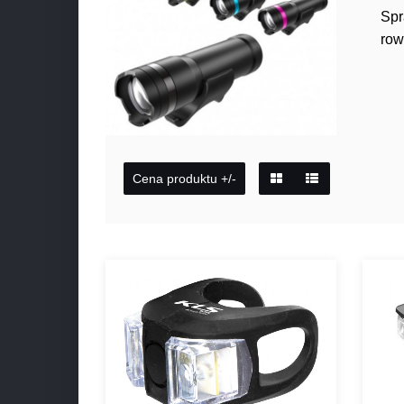
Sp
row
Cena produktu +/-