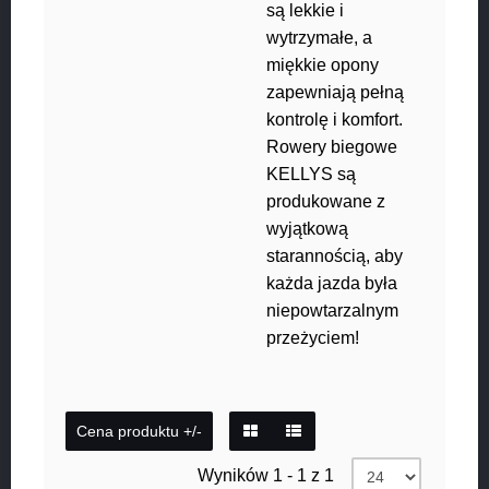
są lekkie i
wytrzymałe, a
miękkie opony
zapewniają pełną
kontrolę i komfort.
Rowery biegowe
KELLYS są
produkowane z
wyjątkową
starannością, aby
każda jazda była
niepowtarzalnym
przeżyciem!
Cena produktu +/-
Wyników 1 - 1 z 1