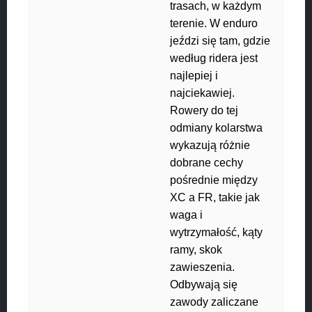
trasach, w każdym
terenie. W enduro
jeździ się tam, gdzie
według ridera jest
najlepiej i
najciekawiej.
Rowery do tej
odmiany kolarstwa
wykazują różnie
dobrane cechy
pośrednie między
XC a FR, takie jak
waga i
wytrzymałość, kąty
ramy, skok
zawieszenia.
Odbywają się
zawody zaliczane