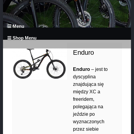
Menu
Shop Menu
Enduro
Enduro
– jest to
dyscyplina
znajdująca się
między XC a
freeridem,
polegająca na
jeździe po
wyznaczonych
przez siebie