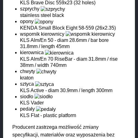
KLS Brave Disc 559x23 (32 holes)
szprychy
stainless steel black
opony
KENDA Small Block Eight 58-559 (26x2.35)
wspornik kierownicy
KLS Alm/En 50 - diam 28.6mm / bar bore
31.8mm / length 45mm
kierownica
KLS Alm/En 70 RiseBar - diam 31.8mm / rise
38mm / width 740mm
chwyty
kraton
sztyca
KLS Active - diam 30.9mm / length 300mm
siodło
KLS Vader
pedały
KLS Flat - plastic platform
Producent zastrzega możliwość zmiany
specyfikacji, materiałów oraz wyposażenia bez