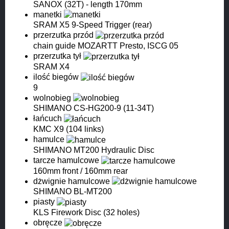
SANOX (32T) - length 170mm
manetki
SRAM X5 9-Speed Trigger (rear)
przerzutka przód
chain guide MOZARTT Presto, ISCG 05
przerzutka tył
SRAM X4
ilość biegów
9
wolnobieg
SHIMANO CS-HG200-9 (11-34T)
łańcuch
KMC X9 (104 links)
hamulce
SHIMANO MT200 Hydraulic Disc
tarcze hamulcowe
160mm front / 160mm rear
dżwignie hamulcowe
SHIMANO BL-MT200
piasty
KLS Firework Disc (32 holes)
obręcze