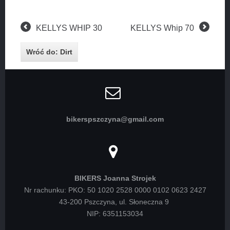
KELLYS WHIP 30
KELLYS Whip 70
Wróć do: Dirt
bikerspszczyna@gmail.com
BIKERS Joanna Strojek
Nr rachunku: PKO: 50 1020 2528 0000 0102 0623 2427
43-200 Pszczyna, ul. Słoneczna 9
NIP: 6351153034